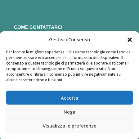
COME CONTATTARCI
Gestisci Consenso
Email: unipopchioggia@gmail.com
Per fornire le migliori esperienze, utilizziamo tecnologie come i cookie
per memorizzare e/o accedere alle informazioni del dispositivo. Il
consenso a queste tecnologie ci permetterà di elaborare dati come il
comportamento di navigazione o ID unici su questo sito. Non
COME SOSTENERCI
acconsentire o ritirare il consenso può influire negativamente su
alcune caratteristiche e funzioni.
Soprattutto diventando socio, ma anche devolvendo il
tuo 5×1000 alla nostra associazione.
Accetta
(nostro C.F. 91001710275)
Nega
Visualizza le preferenze