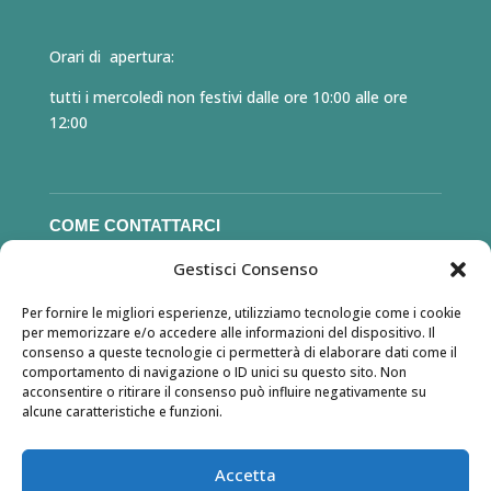
Orari di apertura:
tutti i mercoledì non festivi dalle ore 10:00 alle ore
12:00
COME CONTATTARCI
Gestisci Consenso
Email: unipopchioggia@gmail.com
Per fornire le migliori esperienze, utilizziamo tecnologie come i cookie
per memorizzare e/o accedere alle informazioni del dispositivo. Il
consenso a queste tecnologie ci permetterà di elaborare dati come il
comportamento di navigazione o ID unici su questo sito. Non
COME SOSTENERCI
acconsentire o ritirare il consenso può influire negativamente su
alcune caratteristiche e funzioni.
Soprattutto diventando socio, ma anche devolvendo il
tuo 5×1000 alla nostra associazione.
Accetta